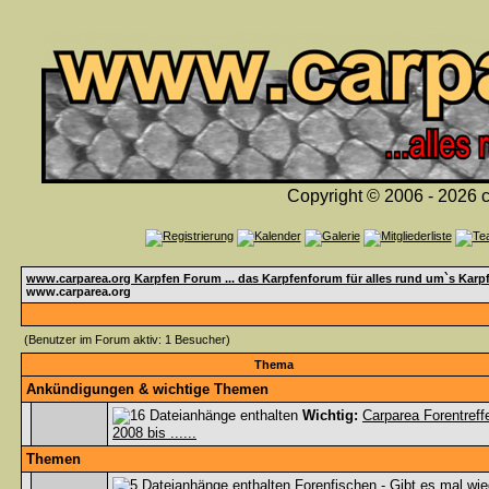
Copyright © 2006 - 2026 c
www.carparea.org Karpfen Forum ... das Karpfenforum für alles rund um`s Karp
www.carparea.org
(Benutzer im Forum aktiv: 1 Besucher)
Thema
Ankündigungen & wichtige Themen
Wichtig:
Carparea Forentreff
2008 bis ......
Themen
Forenfischen - Gibt es mal wie