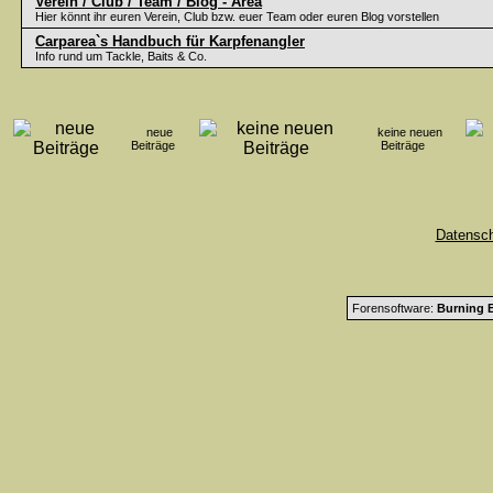
Verein / Club / Team / Blog - Area
Hier könnt ihr euren Verein, Club bzw. euer Team oder euren Blog vorstellen
Carparea`s Handbuch für Karpfenangler
Info rund um Tackle, Baits & Co.
neue
keine neuen
Beiträge
Beiträge
Datensc
Forensoftware:
Burning B