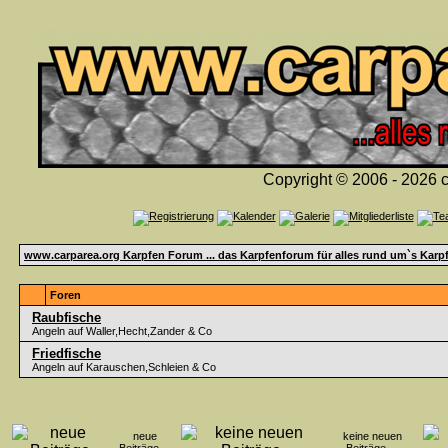
Copyright © 2006 - 2026 c
www.carparea.org Karpfen Forum ... das Karpfenforum für alles rund um`s Karp
Foren
Raubfische
Angeln auf Waller,Hecht,Zander & Co
Friedfische
Angeln auf Karauschen,Schleien & Co
neue
keine neuen