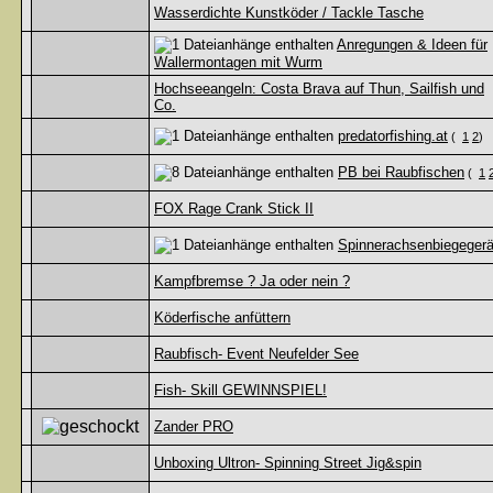
Wasserdichte Kunstköder / Tackle Tasche
Anregungen & Ideen für
Wallermontagen mit Wurm
Hochseeangeln: Costa Brava auf Thun, Sailfish und
Co.
predatorfishing.at
(
1
2
)
PB bei Raubfischen
(
1
FOX Rage Crank Stick II
Spinnerachsenbiegegerä
Kampfbremse ? Ja oder nein ?
Köderfische anfüttern
Raubfisch- Event Neufelder See
Fish- Skill GEWINNSPIEL!
Zander PRO
Unboxing Ultron- Spinning Street Jig&spin