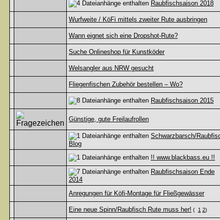
Raubfischsaison 2018
Wurfweite / KöFi mittels zweiter Rute ausbringen
Wann eignet sich eine Dropshot-Rute?
Suche Onlineshop für Kunstköder
Welsangler aus NRW gesucht
Fliegenfischen Zubehör bestellen – Wo?
Raubfischsaison 2015
Günstige, gute Freilaufrollen
Schwarzbarsch/Raubfis
Blog
!! www.blackbass.eu !!
Raubfischsaison Ende
2014
Anregungen für Köfi-Montage für Fließgewässer
Eine neue Spinn/Raubfisch Rute muss her!
(
1
2
)