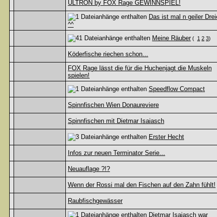
ULTRON by FOX Rage GEWINNSPIEL!
Das ist mal n geiler Drei
^^
Meine Räuber
(
1
2
3
)
Köderfische riechen schon...
FOX Rage lässt die für die Huchenjagt die Muskeln
spielen!
Speedflow Compact
Spinnfischen Wien Donaureviere
Spinnfischen mit Dietmar Isaiasch
Erster Hecht
Infos zur neuen Terminator Serie...
Neuauflage ?!?
Wenn der Rossi mal den Fischen auf den Zahn fühlt!
Raubfischgewässer
Dietmar Isaiasch war