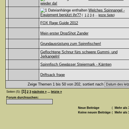
wieder da!
Welches Spinnangel -
Equipment benützt ihr??
(
1
2
3
4
...
letzte Seite
)
FOX Rage Guide 2012
Mein erster DropShot Zander
Grundausrüstung zum Spinnfischen!
Geflochtene Schnur fürs schwere Gummi- und
Jerkangeln!
Spinnfisch Gewässer Steiermark - Kärnten
Driftsack frage
Zeige Themen 1 bis 50 von 202, sortiert nach
[1]
Seiten (5):
2
3
nächste »
...
letzte »
Forum durchsuchen:
Neue Beiträge
(
Mehr als 
Keine neuen Beiträge
(
Mehr als 