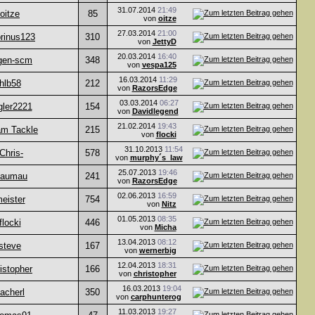
31.07.2014
21:49
oitze
85
von
oitze
27.03.2014
21:00
rinus123
310
von
JettyD
20.03.2014
16:40
rgen-scm
348
von
vespa125
16.03.2014
11:29
hlb58
212
von
RazorsEdge
03.03.2014
06:27
gler2221
154
von
Davidlegend
21.02.2014
19:43
am Tackle
215
von
flocki
31.10.2013
11:54
-Chris-
578
von
murphy´s_law
25.07.2013
19:46
aumau
241
von
RazorsEdge
02.06.2013
16:59
eister
754
von
Nitz
01.05.2013
08:35
flocki
446
von
Micha
13.04.2013
08:12
steve
167
von
wernerbig
12.04.2013
18:31
istopher
166
von
christopher
16.03.2013
19:04
acherl
350
von
carphunterog
11.03.2013
19:27