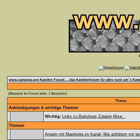
www.carparea.org Karpfen Forum ... das Karpfenforum für alles rund um`s Karp
(Benutzer im Forum aktiv: 1 Besucher)
Thema
Ankündigungen & wichtige Themen
Wichtig:
Links zu Baitshops,Zutaten,Mixe...
Themen
Angeln mit Maiskette im Kanal- Wie anfüttern mit g