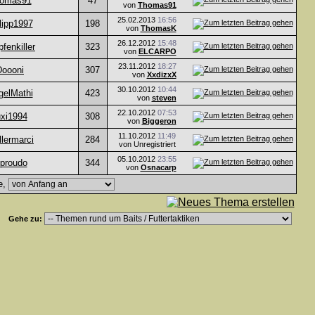
omas91
47
von
Thomas91
25.02.2013
16:56
lipp1997
198
von
ThomasK
26.12.2012
15:48
pfenkiller
323
von
ELCARPO
23.11.2012
18:27
Doooni
307
von
XxdizxX
30.10.2012
10:44
gelMathi
423
von
steven
22.10.2012
07:53
uxi1994
308
von
Biggeron
11.10.2012
11:49
lermarci
284
von Unregistriert
05.10.2012
23:55
iproudo
344
von
Osnacarp
e,
Gehe zu: