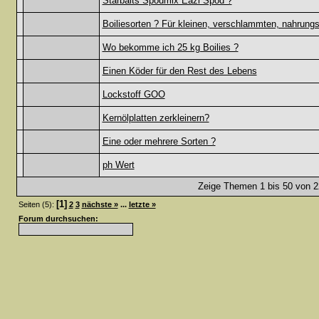
Starbaits Spodmix Eazi Spod ?
Boiliesorten ? Für kleinen, verschlammten, nahrungs
Wo bekomme ich 25 kg Boilies ?
Einen Köder für den Rest des Lebens
Lockstoff GOO
Kernölplatten zerkleinern?
Eine oder mehrere Sorten ?
ph Wert
Zeige Themen 1 bis 50 von 22
[1]
Seiten (5):
2
3
nächste »
...
letzte »
Forum durchsuchen: