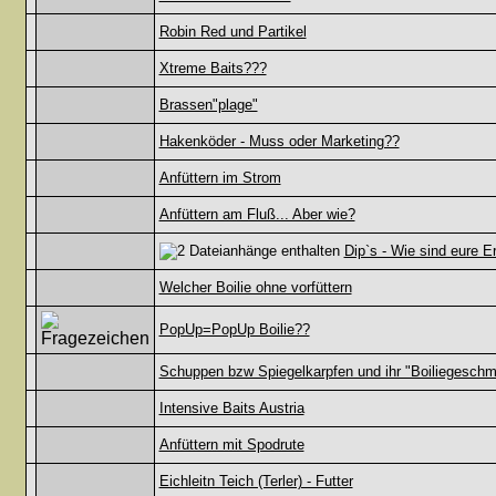
Robin Red und Partikel
Xtreme Baits???
Brassen"plage"
Hakenköder - Muss oder Marketing??
Anfüttern im Strom
Anfüttern am Fluß... Aber wie?
Dip`s - Wie sind eure 
Welcher Boilie ohne vorfüttern
PopUp=PopUp Boilie??
Schuppen bzw Spiegelkarpfen und ihr "Boiliegesch
Intensive Baits Austria
Anfüttern mit Spodrute
Eichleitn Teich (Terler) - Futter