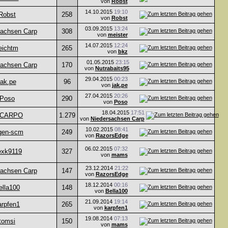
von
Robst
14.10.2015
19:10
Robst
258
von
Robst
03.09.2015
13:24
sachsen Carp
308
von
meister
14.07.2015
12:24
eichtm
265
von
bkz
01.05.2015
23:15
sachsen Carp
170
von
Nutrabaits95
29.04.2015
00:23
jak.pe
96
von
jak.pe
27.04.2015
20:26
Poso
290
von
Poso
18.04.2015
17:51
LCARPO
1.279
von
Niedersachsen Carp
10.02.2015
08:41
rgen-scm
249
von
RazorsEdge
06.02.2015
07:32
exk9119
327
von
mams
23.12.2014
21:22
sachsen Carp
147
von
RazorsEdge
18.12.2014
00:16
ella100
148
von
Bella100
21.09.2014
19:14
arpfen1
265
von
karpfen1
19.08.2014
07:13
tomsi
150
von
mams