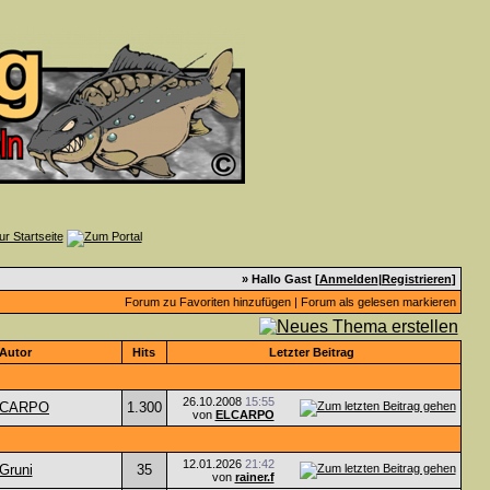
» Hallo Gast [
Anmelden
|
Registrieren
]
Forum zu Favoriten hinzufügen
|
Forum als gelesen markieren
Autor
Hits
Letzter Beitrag
26.10.2008
15:55
LCARPO
1.300
von
ELCARPO
12.01.2026
21:42
Gruni
35
von
rainer.f