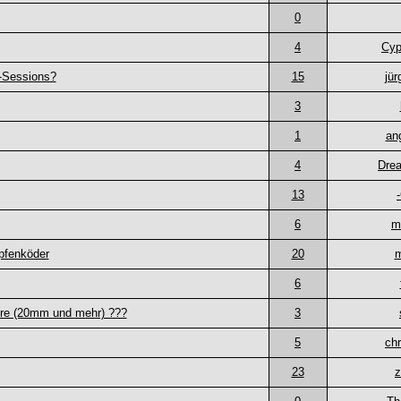
0
4
Cyp
-Sessions?
15
jü
3
1
an
4
Dre
13
6
m
pfenköder
20
m
6
ßere (20mm und mehr) ???
3
5
chr
23
z