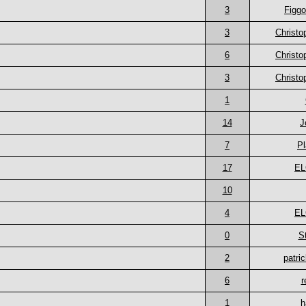
3
Figgo
3
Christ
6
Christ
3
Christ
1
14
J
7
Pl
17
E
10
4
E
0
S
2
patri
6
r
1
h