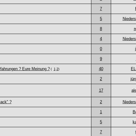
7
5
Nieder
8
r
4
Nieder
0
9
Erfahrungen ? Eure Meinung ?
40
E
(
1
2
)
2
jü
17
al
mack" ?
2
Nieder
1
B
5
k
7