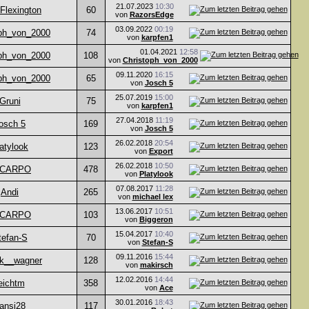
21.07.2023
10:30
Flexington
60
von
RazorsEdge
03.09.2022
00:19
oph_von_2000
74
von
karpfen1
01.04.2021
12:58
oph_von_2000
108
von
Christoph_von_2000
09.11.2020
16:15
oph_von_2000
65
von
Josch 5
25.07.2019
15:00
Gruni
75
von
karpfen1
27.04.2018
11:19
osch 5
169
von
Josch 5
26.02.2018
20:54
atylook
123
von
Export
26.02.2018
10:50
LCARPO
478
von
Platylook
07.08.2017
11:28
Andi
265
von
michael lex
13.06.2017
10:51
LCARPO
103
von
Biggeron
15.04.2017
10:40
tefan-S
70
von
Stefan-S
09.11.2016
15:44
ck__wagner
128
von
makirsch
12.02.2016
14:44
eichtm
358
von
Ace
30.01.2016
18:43
ansi28
117