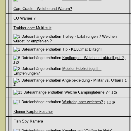
Carp Cradle - Welche und Warum?
CO Warner ?
Trakker core Multi suit
Trolley - Erfahrungen ? Welchen
würdet ihr empfehlen ?
Tip - KELOmat Blitzgrill
Kopflampe - Welche ist aktuell gut ?
(
1
2
)
Mobiler Holzkohlegrill –
Empfehlungen?
Angelbekleidung - Militär vs. Urban
(
1
2
)
Welche Campinglaterne ?
(
1
2
)
Wurfrohr, aber welches?
(
1
2
3
)
Kleiner Karpfenkescher
Fish Spy Kamera
Kescher mit "Griffen im Netz"