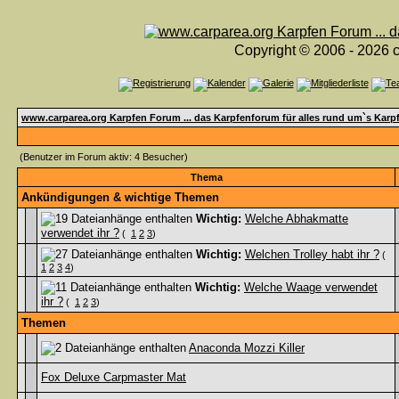
Copyright © 2006 - 2026 c
www.carparea.org Karpfen Forum ... das Karpfenforum für alles rund um`s Karp
(Benutzer im Forum aktiv: 4 Besucher)
Thema
Ankündigungen & wichtige Themen
Wichtig:
Welche Abhakmatte
verwendet ihr ?
(
1
2
3
)
Wichtig:
Welchen Trolley habt ihr ?
(
1
2
3
4
)
Wichtig:
Welche Waage verwendet
ihr ?
(
1
2
3
)
Themen
Anaconda Mozzi Killer
Fox Deluxe Carpmaster Mat