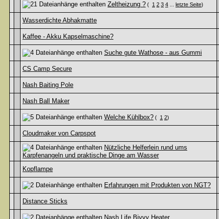
Zeltheizung ?
(
1
2
3
4
...
letzte Seite
)
Wasserdichte Abhakmatte
Kaffee - Akku Kapselmaschine?
Suche gute Wathose - aus Gummi
CS Camp Secure
Nash Baiting Pole
Nash Ball Maker
Welche Kühlbox?
(
1
2
)
Cloudmaker von Carpspot
Nützliche Helferlein rund ums
Karpfenangeln und praktische Dinge am Wasser
Kopflampe
Erfahrungen mit Produkten von NGT?
Distance Sticks
Nash Life Bivvy Heater