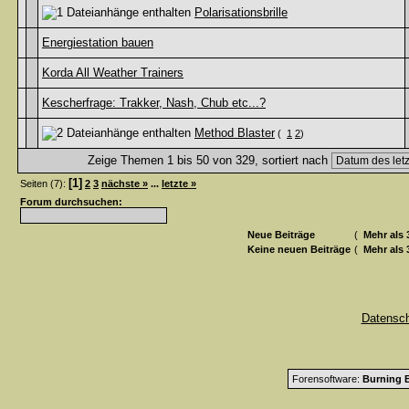
Polarisationsbrille
Energiestation bauen
Korda All Weather Trainers
Kescherfrage: Trakker, Nash, Chub etc...?
Method Blaster
(
1
2
)
Zeige Themen 1 bis 50 von 329, sortiert nach
[1]
Seiten (7):
2
3
nächste »
...
letzte »
Forum durchsuchen:
Neue Beiträge
(
Mehr als 
Keine neuen Beiträge
(
Mehr als 
Datensc
Forensoftware:
Burning B