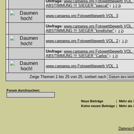
Umfrage:
www.carparea.org Fotowettbewerb VOL. 
ABSTIMMUNG !!! SIEGER "pascal"
(
1
2
3
)
www.carparea.org Fotowettbewerb VOL. 3
Umfrage:
www.carparea.org Fotowettbewerb VOL. 
ABSTIMMUNG !!! SIEGER "kingfisher"
(
1
2
)
www.carparea.org Fotowettbewerb VOL. 2
(
1
2
)
Umfrage:
www.carparea.org Fotowettbewerb VOL. 
ABSTIMMUNG !!! SIEGER "Carlos"
(
1
2
)
www.carparea.org Fotowettbewerb VOL. 1
Zeige Themen 1 bis 25 von 25, sortiert nach
Forum durchsuchen:
Neue Beiträge
(
Mehr als 
Keine neuen Beiträge
(
Mehr als 
Datensc