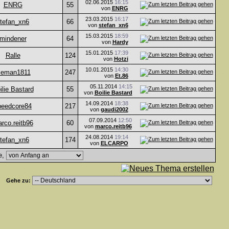
02.06.2015
16:15
ENRG
55
von
ENRG
23.03.2015
16:17
tefan_xn6
66
von
stefan_xn6
15.03.2015
18:59
mindener
64
von
Hardy
15.01.2015
17:39
Ralle
124
von
Hotzi
10.01.2015
14:30
ceman1811
247
von
Et.86
05.11.2014
14:15
ilie Bastard
55
von
Boilie Bastard
14.09.2014
18:38
peedcore84
217
von
gaudi2002
07.09.2014
12:50
rco.reitb96
60
von
marco.reitb96
24.08.2014
19:14
tefan_xn6
174
von
ELCARPO
e,
Gehe zu: