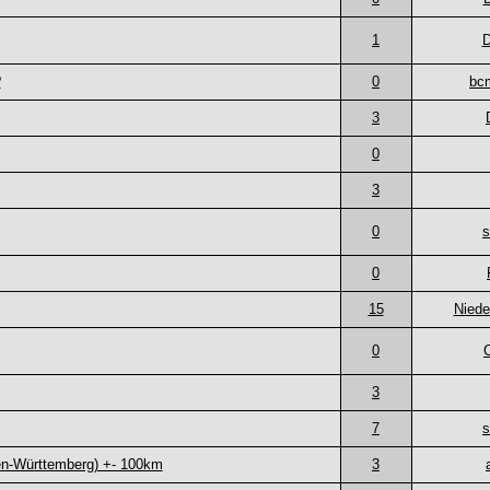
1
D
?
0
bcm
3
0
3
0
s
0
15
Niede
0
3
7
s
en-Württemberg) +- 100km
3