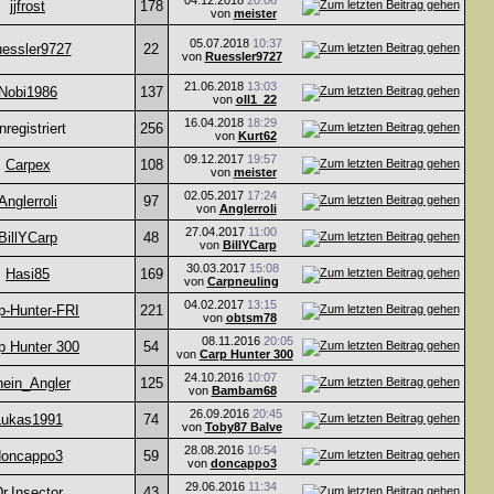
04.12.2018
20:06
jjfrost
178
von
meister
05.07.2018
10:37
essler9727
22
von
Ruessler9727
21.06.2018
13:03
Nobi1986
137
von
oll1_22
16.04.2018
18:29
nregistriert
256
von
Kurt62
09.12.2017
19:57
Carpex
108
von
meister
02.05.2017
17:24
Anglerroli
97
von
Anglerroli
27.04.2017
11:00
BillYCarp
48
von
BillYCarp
30.03.2017
15:08
Hasi85
169
von
Carpneuling
04.02.2017
13:15
p-Hunter-FRI
221
von
obtsm78
08.11.2016
20:05
p Hunter 300
54
von
Carp Hunter 300
24.10.2016
10:07
ein_Angler
125
von
Bambam68
26.09.2016
20:45
Lukas1991
74
von
Toby87 Balve
28.08.2016
10:54
doncappo3
59
von
doncappo3
29.06.2016
11:34
r.Insector
43