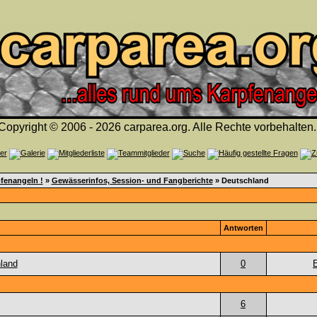
Copyright © 2006 - 2026 carparea.org. Alle Rechte vorbehalten.
fenangeln !
»
Gewässerinfos, Session- und Fangberichte
» Deutschland
Antworten
land
0
6