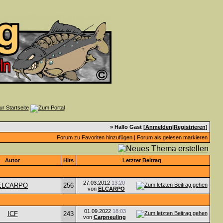
» Hallo Gast [
Anmelden
|
Registrieren
]
Forum zu Favoriten hinzufügen
|
Forum als gelesen markieren
Autor
Hits
Letzter Beitrag
27.03.2012
13:20
ELCARPO
256
von
ELCARPO
01.09.2022
18:03
ICF
243
von
Carpneuling