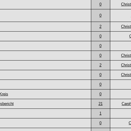
0
Chris
0
2
Chris
0
0
0
Chris
2
Chris
0
Chris
0
Kreis
0
sbericht
21
Carph
1
0
C