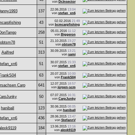
von
Dr.Insector
22.06.2016
13:04
anny1993
137
von
stefan_xn6
02.02.2016
21:49
carpfishing
43
von
bcmcarpfishing
05.01.2016
11:12
DonTango
258
von
Biggeron
21.10.2015
23:27
obtsm78
51
von
obtsm78
30.09.2015
13:21
Aalfred
313
von
sami
30.07.2015
15:33
tefan_xn6
51
von
stefan_xn6
20.07.2015
10:00
FrankS04
63
von
FrankS04
12.07.2015
18:57
rsachsen Carp
641
von
jürgen-scm
07.07.2015
16:31
CarpJunky
50
von
CarpJunky
30.06.2015
08:05
haniball
123
von
haniball
28.06.2015
13:47
tefan_xn6
436
von
StefannV
13.06.2015
13:16
alexk9119
184
von
alexk9119