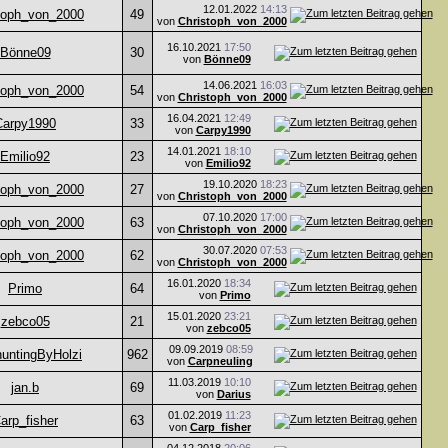
12.01.2022
14:13
toph_von_2000
49
von
Christoph_von_2000
16.10.2021
17:50
Bönne09
30
von
Bönne09
14.06.2021
16:03
toph_von_2000
54
von
Christoph_von_2000
16.04.2021
12:49
Carpy1990
33
von
Carpy1990
14.01.2021
18:10
Emilio92
23
von
Emilio92
19.10.2020
18:23
toph_von_2000
27
von
Christoph_von_2000
07.10.2020
17:00
toph_von_2000
63
von
Christoph_von_2000
30.07.2020
07:53
toph_von_2000
62
von
Christoph_von_2000
16.01.2020
18:34
Primo
64
von
Primo
15.01.2020
23:21
zebco05
21
von
zebco05
09.09.2019
08:59
untingByHolzi
962
von
Carpneuling
11.03.2019
10:10
jan.b
69
von
Darius
01.02.2019
11:23
arp_fisher
63
von
Carp_fisher