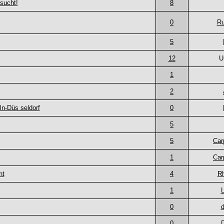
sucht!
8
0
Ru
5
12
U
1
2
ln-Düs seldorf
0
5
5
Car
1
Car
ht
4
Rh
1
0
0
D