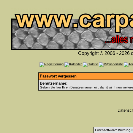
Copyright © 2006 - 2026 c
Passwort vergessen
Benutzername:
Geben Sie hier Ihren Benutzernamen ein, damit wir Ihnen weiter
Datensc
Forensoftware:
Burning B