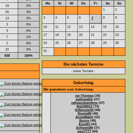
Mo
Di
Mi
Do
Fr
Sa
So
19
2%
1
2
25
3%
3
4
5
6
8
9
13
2%
7
3
0%
10
11
12
13
14
15
16
3
0%
17
18
19
20
21
22
23
7
1%
24
25
26
27
28
29
30
2
0%
22
3%
31
838
100%
Die nächsten Termine
- keine Termine -
Geburtstag
Wir gratulieren zum Geburtstag:
cw-Thomas
(34)
palimpalim
(47)
ralfgausbanderw
(47)
Rai100012
(74)
Killercarp40
(58)
Stormi80
(46)
AngelMathi
(52)
Bucov
(45)
Esox83
(43)
Schweni89
(37)
pezi7777
(64)