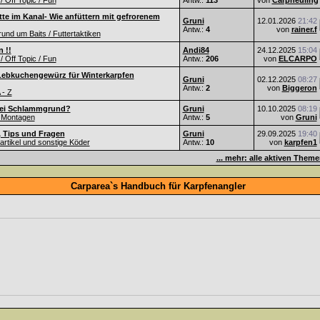
 / Off Topic / Fun
Antw.:
113
von
Carpneuling
te im Kanal- Wie anfüttern mit gefrorenem
Gruni
12.01.2026
21:42
Antw.:
4
von
rainer.f
nd um Baits / Futtertaktiken
 !!
Andi84
24.12.2025
15:04
 / Off Topic / Fun
Antw.:
206
von
ELCARPO
Lebkuchengewürz für Winterkarpfen
Gruni
02.12.2025
08:27
Antw.:
2
von
Biggeron
 - Z
ei Schlammgrund?
Gruni
10.10.2025
08:19
 Montagen
Antw.:
5
von
Gruni
, Tips und Fragen
Gruni
29.09.2025
19:40
Partikel und sonstige Köder
Antw.:
10
von
karpfen1
... mehr: alle aktiven Them
Carparea`s Handbuch für Karpfenangler