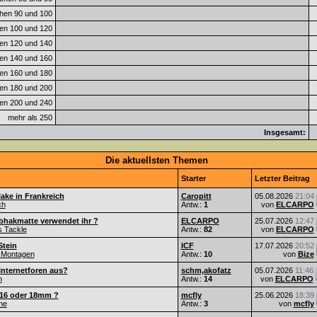
hen 90 und 100
en 100 und 120
en 120 und 140
en 140 und 160
en 160 und 180
en 180 und 200
en 200 und 240
mehr als 250
Insgesamt:
Die aktuellsten Themen
Starter
Letzter Beitrag
ake in Frankreich
Caropitt
05.08.2026
21:04
ch
Antw.:
1
von
ELCARPO
bhakmatte verwendet ihr ?
ELCARPO
25.07.2026
12:47
s Tackle
Antw.:
82
von
ELCARPO
Stein
ICF
17.07.2026
20:52
 Montagen
Antw.:
10
von
Bize
Internetforen aus?
schm,akofatz
05.07.2026
11:46
n
Antw.:
14
von
ELCARPO
 16 oder 18mm ?
mcfly
25.06.2026
18:39
he
Antw.:
3
von
mcfly