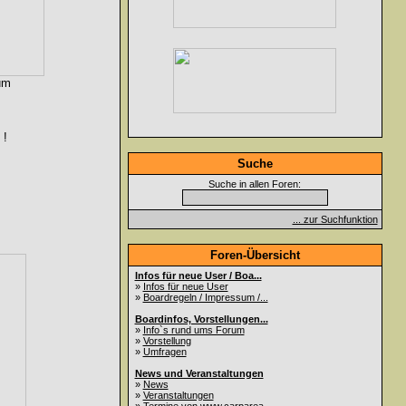
um
 !
Suche
Suche in allen Foren:
... zur Suchfunktion
Foren-Übersicht
Infos für neue User / Boa...
»
Infos für neue User
»
Boardregeln / Impressum /...
Boardinfos, Vorstellungen...
»
Info`s rund ums Forum
»
Vorstellung
»
Umfragen
News und Veranstaltungen
»
News
»
Veranstaltungen