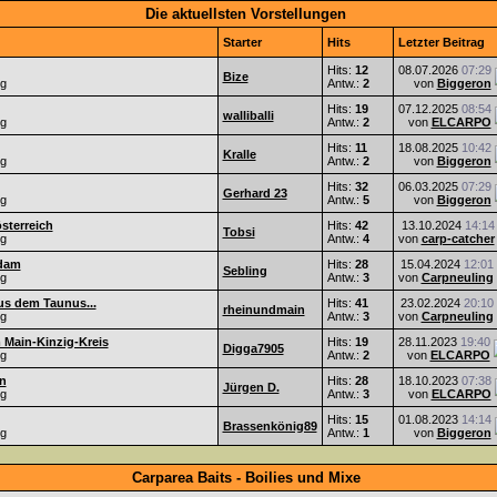
Die aktuellsten Vorstellungen
Starter
Hits
Letzter Beitrag
Hits:
12
08.07.2026
07:29
Bize
ng
Antw.:
2
von
Biggeron
Hits:
19
07.12.2025
08:54
walliballi
ng
Antw.:
2
von
ELCARPO
Hits:
11
18.08.2025
10:42
Kralle
ng
Antw.:
2
von
Biggeron
Hits:
32
06.03.2025
07:29
Gerhard 23
ng
Antw.:
5
von
Biggeron
sterreich
Hits:
42
13.10.2024
14:14
Tobsi
ng
Antw.:
4
von
carp-catcher
sdam
Hits:
28
15.04.2024
12:01
Sebling
ng
Antw.:
3
von
Carpneuling
s dem Taunus...
Hits:
41
23.02.2024
20:10
rheinundmain
ng
Antw.:
3
von
Carpneuling
 Main-Kinzig-Kreis
Hits:
19
28.11.2023
19:40
Digga7905
ng
Antw.:
2
von
ELCARPO
n
Hits:
28
18.10.2023
07:38
Jürgen D.
ng
Antw.:
3
von
ELCARPO
Hits:
15
01.08.2023
14:14
Brassenkönig89
ng
Antw.:
1
von
Biggeron
Carparea Baits - Boilies und Mixe