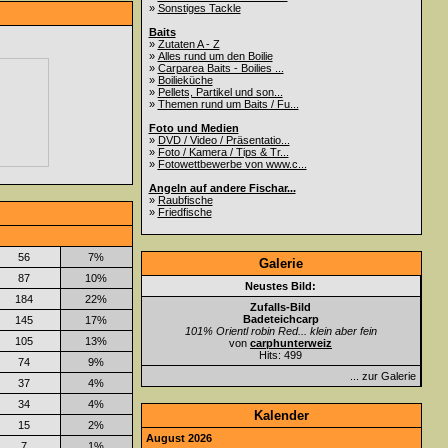
»
Sonstiges Tackle
Baits
»
Zutaten A - Z
»
Alles rund um den Boilie
»
Carparea Baits - Boilies ...
»
Boilieküche
»
Pellets, Partikel und son...
»
Themen rund um Baits / Fu...
Foto und Medien
»
DVD / Video / Präsentatio...
»
Foto / Kamera / Tips & Tr...
»
Fotowettbewerbe von www.c...
Angeln auf andere Fischar...
»
Raubfische
»
Friedfische
56
7%
Galerie
87
10%
Neustes Bild:
184
22%
Zufalls-Bild
Badeteichcarp
145
17%
101% Orientl robin Red... klein aber fein
105
13%
von
carphunterweiz
Hits: 499
74
9%
... zur Galerie
37
4%
34
4%
Kalender
15
2%
August 2026
7
1%