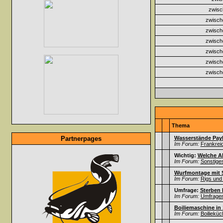
zwisc
zwisch
zwisch
zwisch
zwisch
zwisch
zwisch
Thema
Partnerpages
Wasserstände Payl
Im Forum:
Frankrei
Wichtig:
Welche A
Im Forum:
Sonstige
Wurfmontage mit 
Im Forum:
Rigs und
Umfrage:
Sterben 
Im Forum:
Umfrage
Boiliemaschine in
Im Forum:
Boilieküc