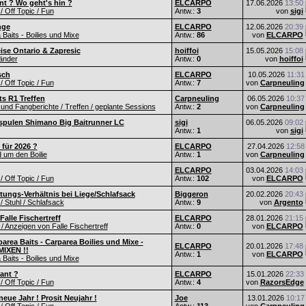
nt ? Wo geht's hin ?
ELCARPO
17.06.2026
13:50
 / Off Topic / Fun
Antw.:
3
von
sigi
nge
ELCARPO
12.06.2026
20:39
Baits - Boilies und Mixe
Antw.:
86
von
ELCARPO
eise Ontario & Zapresic
hoiffoi
15.05.2026
15:08
änder
Antw.:
0
von
hoiffoi
sch
ELCARPO
10.05.2026
11:31
 / Off Topic / Fun
Antw.:
7
von
Carpneuling
s R1 Treffen
Carpneuling
06.05.2026
10:37
und Fangberichte / Treffen / geplante Sessions
Antw.:
2
von
Carpneuling
spulen Shimano Big Baitrunner LC
sigi
06.05.2026
09:02
Antw.:
1
von
sigi
 für 2026 ?
ELCARPO
27.04.2026
12:58
d um den Boilie
Antw.:
1
von
Carpneuling
ELCARPO
03.04.2026
14:03
 / Off Topic / Fun
Antw.:
102
von
ELCARPO
tungs-Verhältnis bei Liege/Schlafsack
Biggeron
20.02.2026
20:43
/ Stuhl / Schlafsack
Antw.:
9
von
Argento
alle Fischertreff
ELCARPO
28.01.2026
21:15
 Anzeigen von Falle Fischertreff
Antw.:
0
von
ELCARPO
area Baits - Carparea Boilies und Mixe -
ELCARPO
20.01.2026
17:48
IXEN !!
Antw.:
1
von
ELCARPO
Baits - Boilies und Mixe
lant ?
ELCARPO
15.01.2026
22:33
 / Off Topic / Fun
Antw.:
4
von
RazorsEdge
eue Jahr ! Prosit Neujahr !
Joe
13.01.2026
10:17