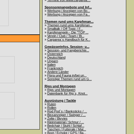
»
Termine von www.carparea....
Sponsorenangebote und Inf...
»
Werbung / Anzeigen von Bo...
»
Werbung / Anzeigen von Fa...
Themen rund ums Karpfenan...
»
Themen rund ums Karpfenan...
»
Smalltalk / Off Topic / F...
»
Karpfenangeln - Die "TOP ...
»
Verein / Club / Team / Bl...
»
Carparea`s Handbuch für K...
Gewässerinfos, Session- u...
»
Session- und Fangberichte...
»
Österreich
»
Deutschland
»
Ungarn
»
Italien
»
Frankreich
»
Andere Länder
»
Flora und Fauna in/bei un...
»
Sonstige Themen rund um G...
Rigs und Montagen
»
Rigs und Montagen
»
Datenbank für Rig`s, Knot...
Ausrüstung / Tackle
»
Ruten
»
Rollen
»
Rod Pod`s / Banksticks / ...
»
Bissanzeiger / Swinger / ...
»
Zelte / Bivvies
»
Kleinmaterial / Schnur / ...
»
Bedchair / Stuhl / Schlaf...
»
Taschen / Futterale / Mat...
»
Boot / Echolot / GPS / Ba...