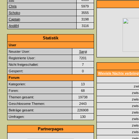
Chris
5979
Schoko
3555
Captain
3198
Andi84
3116
Statistik
User
Neuster User:
Sargi
Registrierte User:
7201
Nicht freigeschaltet:
7
Gesperrt:
0
Wieviele Nächte verbringt
Forum
Kategorien:
13
zwi
Foren:
68
zwis
Themen gesamt:
19738
zwis
Geschlossene Themen:
2443
zwis
Beiträge gesamt:
226908
zwis
Umfragen:
130
zwis
zwis
Partnerpages
zwis
zwis