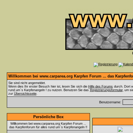
Willkommen bei www.carparea.org Karpfen Forum ... das Karpfenfor
Sie sind nicht angemeldet.
Wenn dies Ihr erster Besuch hier ist, lesen Sie sich die
Hilfe des Forums
durch. Dort w
rund um`s Karpfenangeln ! zu nutzen. Benutzen Sie das
Registrierungsformular
, um si
zur
Übersichtsseite
.
Benutzername:
Persönliche Box
Willkommen bei www.carparea.org Karpfen Forum ...
das Karpfenforum für alles rund um`s Karpfenangeln !!