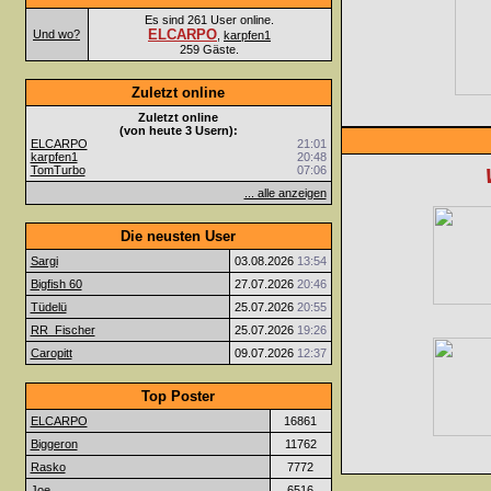
Es sind 261 User online.
ELCARPO
Und wo?
,
karpfen1
259 Gäste.
Zuletzt online
Zuletzt online
(von heute 3 Usern):
ELCARPO
21:01
karpfen1
20:48
TomTurbo
07:06
... alle anzeigen
Die neusten User
Sargi
03.08.2026
13:54
Bigfish 60
27.07.2026
20:46
Tüdelü
25.07.2026
20:55
RR_Fischer
25.07.2026
19:26
Caropitt
09.07.2026
12:37
Top Poster
ELCARPO
16861
Biggeron
11762
Rasko
7772
Joe
6516