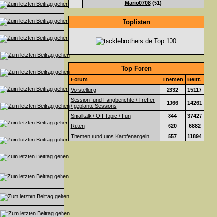
Mario0708
(51)
Toplisten
Top Foren
Forum
Themen
Beitr.
Vorstellung
2332
15117
Session- und Fangberichte / Treffen
1066
14261
/ geplante Sessions
Smalltalk / Off Topic / Fun
844
37427
Ruten
620
6882
Themen rund ums Karpfenangeln
557
11894