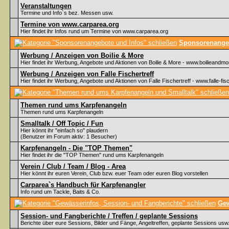
Veranstaltungen
Termine und Info`s bez. Messen usw.
Termine von www.carparea.org
Hier findet ihr Infos rund um Termine von www.carparea.org
Sponsorenangeb
Werbung / Anzeigen von Boilie & More
Hier findet ihr Werbung, Angebote und Aktionen von Boilie & More - www.boilieandmo
Werbung / Anzeigen von Falle Fischertreff
Hier findet ihr Werbung, Angebote und Aktionen von Falle Fischertreff - www.falle-fisc
Themen rund ums Karpfenangeln
Themen rund ums Karpfenangeln
Smalltalk / Off Topic / Fun
Hier könnt ihr "einfach so" plaudern
(Benutzer im Forum aktiv: 1 Besucher)
Karpfenangeln - Die "TOP Themen"
Hier findet ihr die "TOP Themen" rund ums Karpfenangeln
Verein / Club / Team / Blog - Area
Hier könnt ihr euren Verein, Club bzw. euer Team oder euren Blog vorstellen
Carparea`s Handbuch für Karpfenangler
Info rund um Tackle, Baits & Co.
Gew
Session- und Fangberichte / Treffen / geplante Sessions
Berichte über eure Sessions, Bilder und Fänge, Angeltreffen, geplante Sessions usw