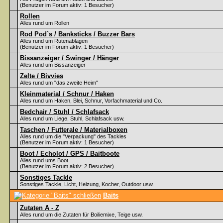
(Benutzer im Forum aktiv: 1 Besucher)
Rollen
Alles rund um Rollen
Rod Pod`s / Banksticks / Buzzer Bars
Alles rund um Rutenablagen
(Benutzer im Forum aktiv: 1 Besucher)
Bissanzeiger / Swinger / Hänger
Alles rund um Bissanzeiger
Zelte / Bivvies
Alles rund um "das zweite Heim"
Kleinmaterial / Schnur / Haken
Alles rund um Haken, Blei, Schnur, Vorfachmaterial und Co.
Bedchair / Stuhl / Schlafsack
Alles rund um Liege, Stuhl, Schlafsack usw.
Taschen / Futterale / Materialboxen
Alles rund um die "Verpackung" des Tackles
(Benutzer im Forum aktiv: 1 Besucher)
Boot / Echolot / GPS / Baitboote
Alles rund ums Boot
(Benutzer im Forum aktiv: 2 Besucher)
Sonstiges Tackle
Sonstiges Tackle, Licht, Heizung, Kocher, Outdoor usw.
Baits
Zutaten A - Z
Alles rund um die Zutaten für Boiliemixe, Teige usw.