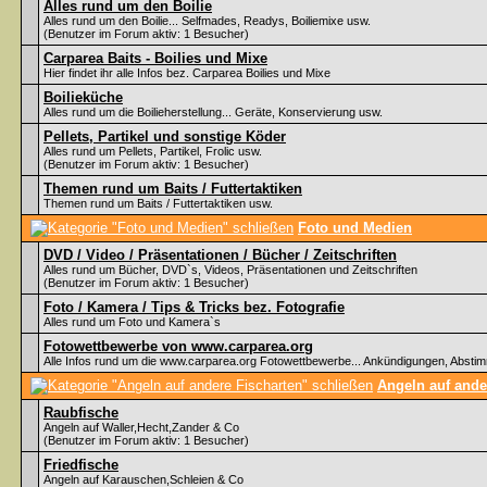
Alles rund um den Boilie
Alles rund um den Boilie... Selfmades, Readys, Boiliemixe usw.
(Benutzer im Forum aktiv: 1 Besucher)
Carparea Baits - Boilies und Mixe
Hier findet ihr alle Infos bez. Carparea Boilies und Mixe
Boilieküche
Alles rund um die Boilieherstellung... Geräte, Konservierung usw.
Pellets, Partikel und sonstige Köder
Alles rund um Pellets, Partikel, Frolic usw.
(Benutzer im Forum aktiv: 1 Besucher)
Themen rund um Baits / Futtertaktiken
Themen rund um Baits / Futtertaktiken usw.
Foto und Medien
DVD / Video / Präsentationen / Bücher / Zeitschriften
Alles rund um Bücher, DVD`s, Videos, Präsentationen und Zeitschriften
(Benutzer im Forum aktiv: 1 Besucher)
Foto / Kamera / Tips & Tricks bez. Fotografie
Alles rund um Foto und Kamera`s
Fotowettbewerbe von www.carparea.org
Alle Infos rund um die www.carparea.org Fotowettbewerbe... Ankündigungen, Abst
Angeln auf ande
Raubfische
Angeln auf Waller,Hecht,Zander & Co
(Benutzer im Forum aktiv: 1 Besucher)
Friedfische
Angeln auf Karauschen,Schleien & Co