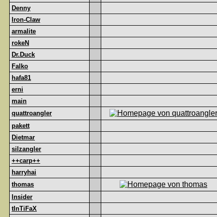
Denny
Iron-Claw
armalite
rokeN
Dr.Duck
Falko
hafa81
erni
main
quattroangler
pakett
Dietmar
silzangler
++carp++
harryhai
thomas
Insider
tInTiFaX