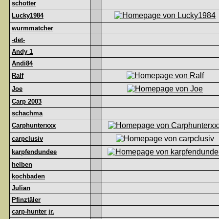
schotter
Lucky1984
wurmmatcher
-det-
Andy 1
Andi84
Ralf
Joe
Carp 2003
schachma
Carphunterxxx
carpclusiv
karpfendundee
helben
kochbaden
Julian
Pfinztäler
carp-hunter jr.