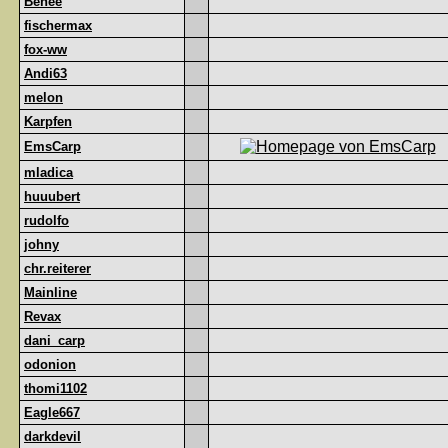
Benee
fischermax
fox-ww
Andi63
melon
Karpfen
EmsCarp
mladica
huuubert
rudolfo
johny
chr.reiterer
Mainline
Revax
dani_carp
odonion
thomi1102
Eagle667
darkdevil