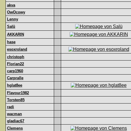
akva
OwOcowy
Lenny
Salü
AKKARIN
hase
esoxroland
christoph
Florian22
carp1960
Carpralle
hglat8ee
Flavour1982
Torsten85
radi
wacman
gladiac67
Clemens