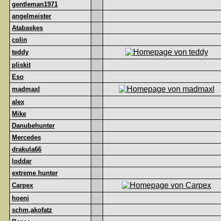
gentleman1971
angelmeister
Atabaskes
colin
teddy
pliskit
Eso
madmaxl
alex
Mike
Danubehunter
Mercedes
drakula66
loddar
extreme hunter
Carpex
hoeni
schm,akofatz