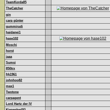
TeamKorda85
TheCatcher
gin
carp günter
gummirudi
haidanei1
hase102
Moschi
horst
jaaa
Sumsi
850trx
frk1961
johnhoo82
max1
Twotone
carpagent
Lord Hartz der IV
Kiepenkerl93