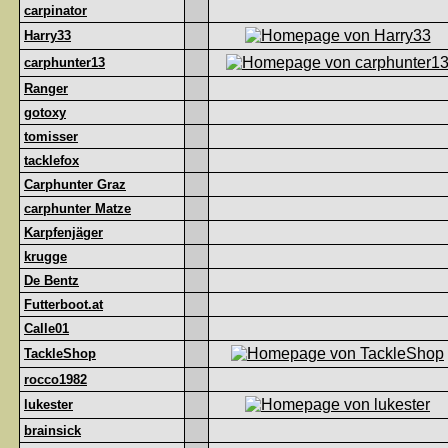
carpinator
Harry33
carphunter13
Ranger
gotoxy
tomisser
tacklefox
Carphunter Graz
carphunter Matze
Karpfenjäger
krugge
De Bentz
Futterboot.at
Calle01
TackleShop
rocco1982
lukester
brainsick