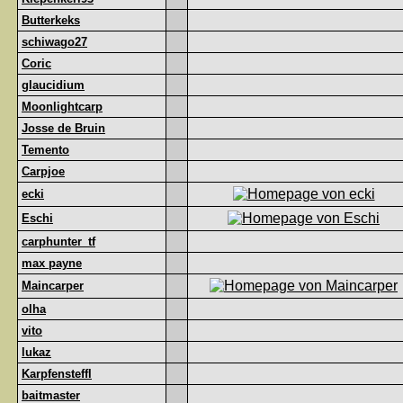
Butterkeks
schiwago27
Coric
glaucidium
Moonlightcarp
Josse de Bruin
Temento
Carpjoe
ecki
Eschi
carphunter_tf
max payne
Maincarper
olha
vito
lukaz
Karpfensteffl
baitmaster