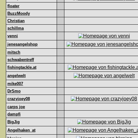
floater
BuzzMoody
Christian
schillma
venni
jenesangelshop
mitsch
schwabentreff
fishingtackle.at
angelwelt
mike007
DrSmo
crazyjoey08
carps joe
dampfi
BigJig
Angelhaken_at