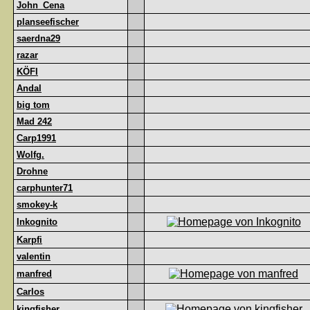
John_Cena
planseefischer
saerdna29
razar
KÖFI
Andal
big tom
Mad 242
Carp1991
Wolfg.
Drohne
carphunter71
smokey-k
Inkognito
Karpfi
valentin
manfred
Carlos
kingfisher