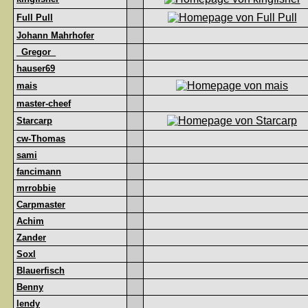
Full Pull
Johann Mahrhofer
_Gregor_
hauser69
mais
master-cheef
Starcarp
cw-Thomas
sami
fancimann
mrrobbie
Carpmaster
Achim
Zander
Soxl
Blauerfisch
Benny
lendy