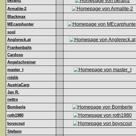
bkrainz
Armalite-2
Blackmax
MEcarphunter
sool
Anglereck.at
Frankenbaits
Cardoso
Angelschreiner
master_t
riddik
AustriaCarp
Jan R.
nettrx
Bomberle
roth1980
boyscout
Stefann