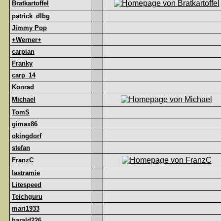
Bratkartoffel
patrick_dlbg
Jimmy Pop
+Werner+
carpian
Franky
carp_14
Konrad
Michael
TomS
gimax86
okingdorf
stefan
FranzC
lastramie
Litespeed
Teichguru
mari1933
harald226