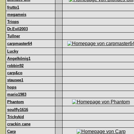
frutto1
megameis
Triops
Dr.Evil2003
Tullner
carpmaster64
Lucky
Angelkönig1
robbin92
carp&co
stausee1
hops
mario1983
Phantom
soulfly1616
Trickykid
crackin cane
Carp