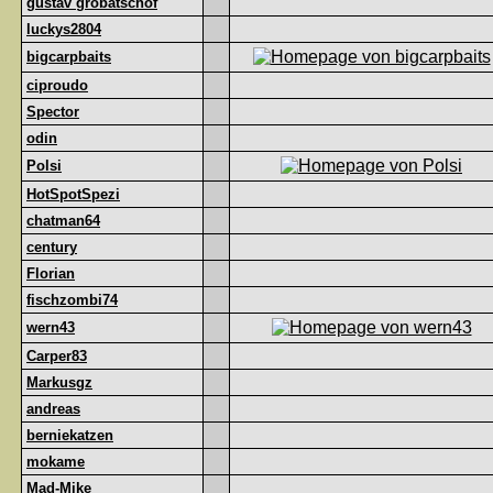
gustav grobatschof
luckys2804
bigcarpbaits
ciproudo
Spector
odin
Polsi
HotSpotSpezi
chatman64
century
Florian
fischzombi74
wern43
Carper83
Markusgz
andreas
berniekatzen
mokame
Mad-Mike