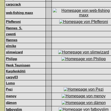
carpcrack
web-fishing maxx
Pfefferoni
Hannes_S.
zwenti
Hannes
elmike
slimwizard
Philipp
Henk Teunissen
Karpfenköhli
carpy03
Lomo
Pezi
menoy
dämon
fatboyslim