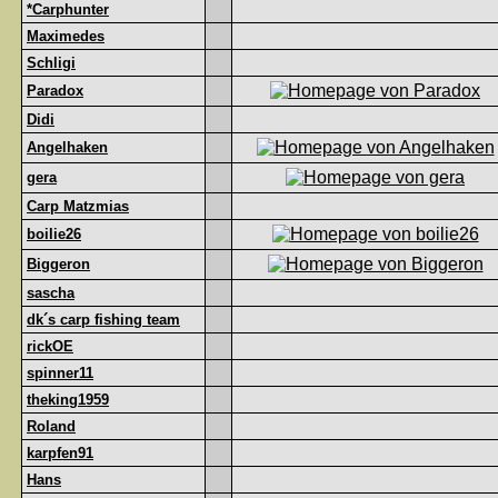
*Carphunter
Maximedes
Schligi
Paradox
Didi
Angelhaken
gera
Carp Matzmias
boilie26
Biggeron
sascha
dk´s carp fishing team
rickOE
spinner11
theking1959
Roland
karpfen91
Hans