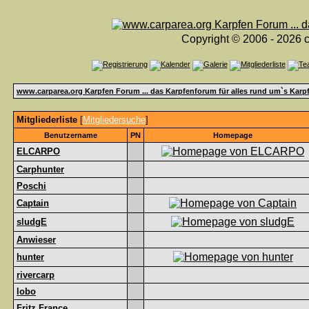
Copyright © 2006 - 2026 c
www.carparea.org Karpfen Forum ... das Karpfenforum für alles rund um`s Karp
Mitgliederliste
[
Mitgliedersuche
]
Benutzername
PN
Homepage
ELCARPO
Carphunter
Poschi
Captain
sludgE
Anwieser
hunter
rivercarp
lobo
Fritz France