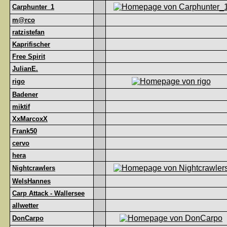
Carphunter_1
m@rco
ratzistefan
Kaprifischer
Free Spirit
JulianE.
rigo
Badener
miktif
XxMarcoxX
Frank50
cervo
hera
Nightcrawlers
WelsHannes
Carp Attack - Wallersee
allwetter
DonCarpo