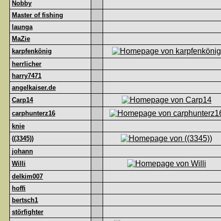
Nobby
Master of fishing
launga
MaZie
karpfenkönig
herrlicher
harry7471
angelkaiser.de
Carp14
carphunterz16
knie
((3345))
johann
Willi
delkim007
hoffi
bertsch1
störfighter