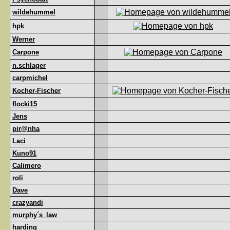
wildehummel
hpk
Werner
Carpone
n.schlager
carpmichel
Kocher-Fischer
flocki15
Jens
pir@nha
Laci
Kuno91
Calimero
roli
Dave
crazyandi
murphy´s_law
harding