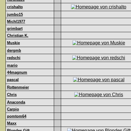
crishalto
jumbo15
Michl1977
grimbart
Christian K.
Muskie
dergmb
redschi
mario
44magnum
pascal
Rottenmeier
Chris
Anaconda
Carpio
pomtom64
Maxx
Blondes Gift