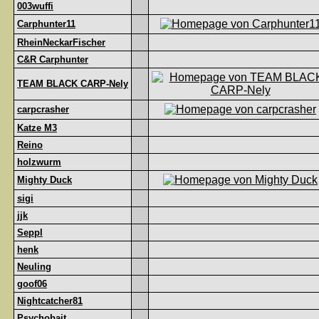
003wuffi
Carphunter11
RheinNeckarFischer
C&R Carphunter
TEAM BLACK CARP-Nely
carpcrasher
Katze M3
Reino
holzwurm
Mighty Duck
sigi
jjk
Seppl
henk
Neuling
goof06
Nightcatcher81
Psychobait