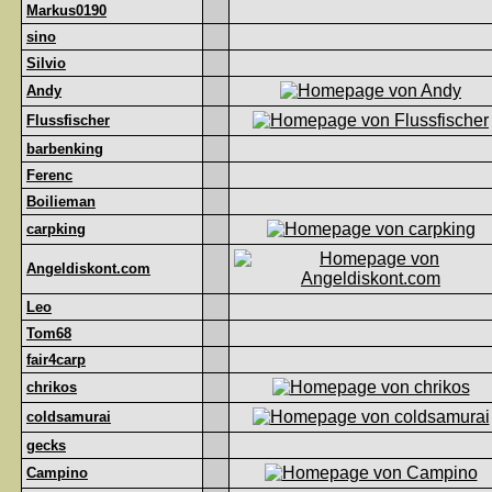
Markus0190
sino
Silvio
Andy
Flussfischer
barbenking
Ferenc
Boilieman
carpking
Angeldiskont.com
Leo
Tom68
fair4carp
chrikos
coldsamurai
gecks
Campino