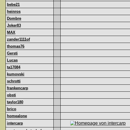
bebe21
heinros
Dombre
Joker83
MAX
zander1111of
thomas76
Gersti
Lucas
ta17084
kumovski
schrotti
frankencarp
obsti
taylor180
brico
homealone
intercarp