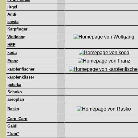
jirgel
Andi
siesta
Karpfinger
Wolfgang
HEF
koda
Franz
karpfenfischer
karpfenküsser
peterka
Schoko
aeroplan
Rasko
Carp_Carp
Gaidi
*Tom*