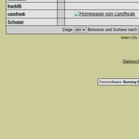
frank06
carpfreak
Schuppi
Zeige
Benutzer und Sortiere nach
Seiten (15):
Datensc
Forensoftware:
Burning B