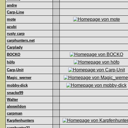
andre
Carp-Line
mote
azubi
rusty carp
carphunters.net
Carplady
BOCKO
höfo
Carp-Unit
Magic_werner
mobby-dick
snacke99
Walter
alexwildon
carpman
Karpfenhunters
carphunter21