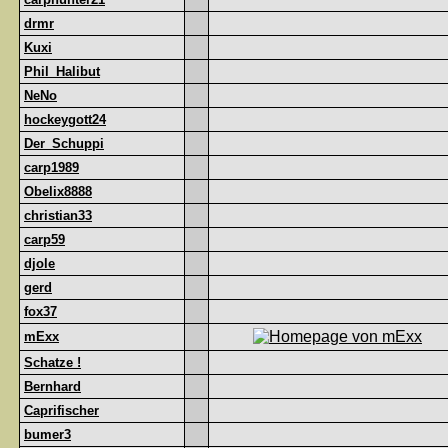
drmr
Kuxi
Phil_Halibut
NeNo
hockeygott24
Der_Schuppi
carp1989
Obelix8888
christian33
carp59
djole
gerd
fox37
mExx
Schatze !
Bernhard
Caprifischer
bumer3