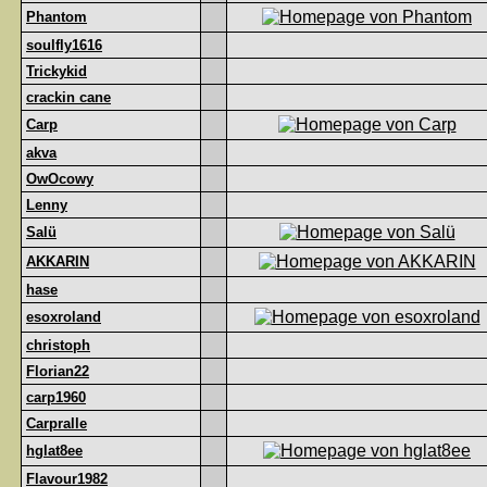
Phantom
soulfly1616
Trickykid
crackin cane
Carp
akva
OwOcowy
Lenny
Salü
AKKARIN
hase
esoxroland
christoph
Florian22
carp1960
Carpralle
hglat8ee
Flavour1982