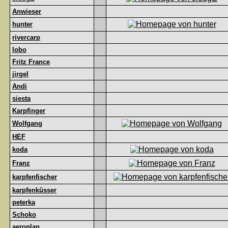
Anwieser
hunter
rivercarp
lobo
Fritz France
jirgel
Andi
siesta
Karpfinger
Wolfgang
HEF
koda
Franz
karpfenfischer
karpfenküsser
peterka
Schoko
aeroplan