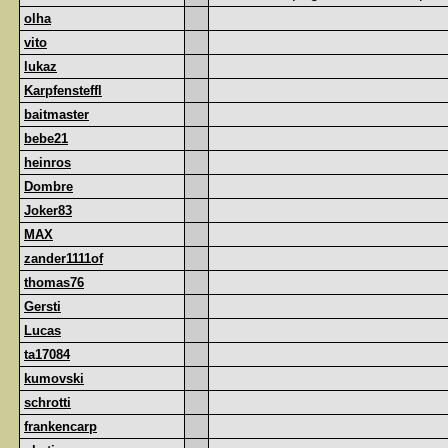
olha
vito
lukaz
Karpfensteffl
baitmaster
bebe21
heinros
Dombre
Joker83
MAX
zander1111of
thomas76
Gersti
Lucas
ta17084
kumovski
schrotti
frankencarp