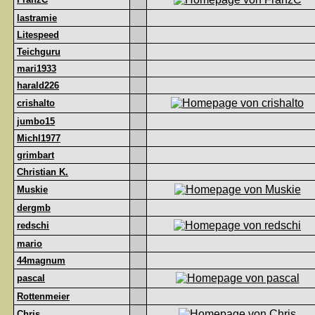
lastramie
Litespeed
Teichguru
mari1933
harald226
crishalto
jumbo15
Michl1977
grimbart
Christian K.
Muskie
dergmb
redschi
mario
44magnum
pascal
Rottenmeier
Chris