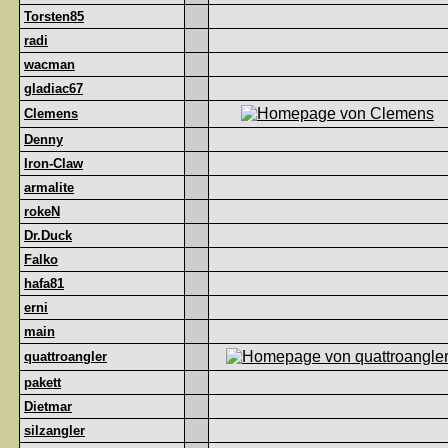
Torsten85
radi
wacman
gladiac67
Clemens
Denny
Iron-Claw
armalite
rokeN
Dr.Duck
Falko
hafa81
erni
main
quattroangler
pakett
Dietmar
silzangler