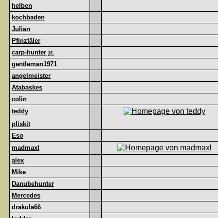
helben
kochbaden
Julian
Pfinztäler
carp-hunter jr.
gentleman1971
angelmeister
Atabaskes
colin
teddy
pliskit
Eso
madmaxl
alex
Mike
Danubehunter
Mercedes
drakula66