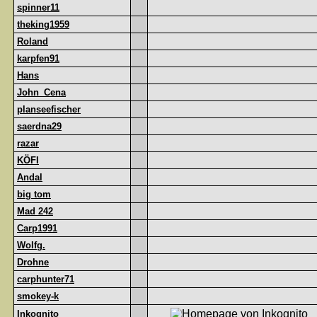
spinner11
theking1959
Roland
karpfen91
Hans
John_Cena
planseefischer
saerdna29
razar
KÖFI
Andal
big tom
Mad 242
Carp1991
Wolfg.
Drohne
carphunter71
smokey-k
Inkognito