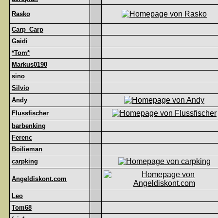
Rasko
Carp_Carp
Gaidi
*Tom*
Markus0190
sino
Silvio
Andy
Flussfischer
barbenking
Ferenc
Boilieman
carpking
Angeldiskont.com
Leo
Tom68