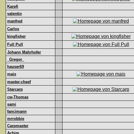
Karpfi
valentin
manfred
Carlos
kingfisher
Full Pull
Johann Mahrhofer
_Gregor_
hauser69
mais
master-cheef
Starcarp
cw-Thomas
sami
fancimann
mrrobbie
Carpmaster
Achim