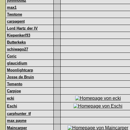
johnhoo82
max1
Twotone
carpagent
Lord Hartz der IV
Kiepenkerl93
Butterkeks
schiwago27
Coric
glaucidium
Moonlightcarp
Josse de Bruin
Temento
Carpjoe
ecki
Eschi
carphunter_tf
max payne
Maincarper