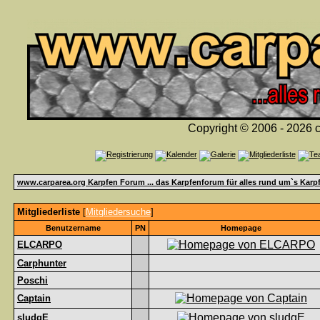
Copyright © 2006 - 2026 c
www.carparea.org Karpfen Forum ... das Karpfenforum für alles rund um`s Karp
Mitgliederliste
[
Mitgliedersuche
]
Benutzername
PN
Homepage
ELCARPO
Carphunter
Poschi
Captain
sludgE