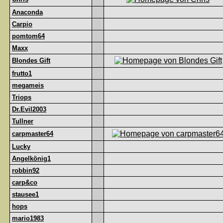
Anaconda
Carpio
pomtom64
Maxx
Blondes Gift
frutto1
megameis
Triops
Dr.Evil2003
Tullner
carpmaster64
Lucky
Angelkönig1
robbin92
carp&co
stausee1
hops
mario1983