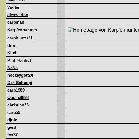
Walter
alexwildon
carpman
Karpfenhunters
carphunter21
drmr
Kuxi
Phil_Halibut
NeNo
hockeygott24
Der_Schuppi
carp1989
Obelix8888
christian33
carp59
djole
gerd
fox37