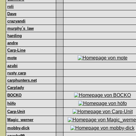
roli
Dave
crazyandi
murphy´s_law
harding
andre
Carp-Line
mote
azubi
rusty carp
carphunters.net
Carplady
BOCKO
höfo
Carp-Unit
Magic_werner
mobby-dick
snacke99