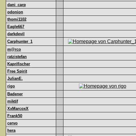
dani_carp
odonion
thomi1102
Eagle667
darkdevil
Carphunter_1
m@rco
ratzistefan
Kaprifischer
Free Spirit
JulianE.
rigo
Badener
miktif
XxMarcoxX
Frank50
cervo
hera