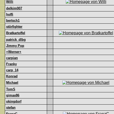
Willi
delkim007
hoffi
bertsch1
störfighter
Bratkartoffel
patrick_dlbg
Jimmy Pop
+Werner+
carpian
Franky
carp_14
Konrad
Michael
TomS
gimax86
okingdorf
stefan
FranzC