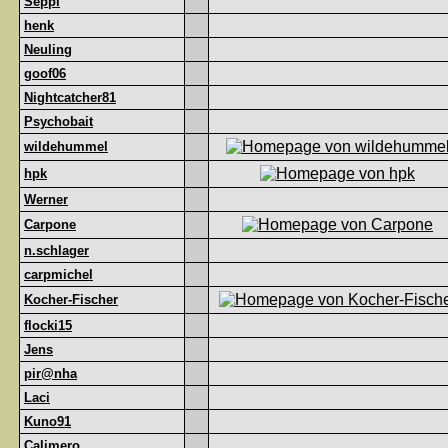
Seppl
henk
Neuling
goof06
Nightcatcher81
Psychobait
wildehummel
hpk
Werner
Carpone
n.schlager
carpmichel
Kocher-Fischer
flocki15
Jens
pir@nha
Laci
Kuno91
Calimero