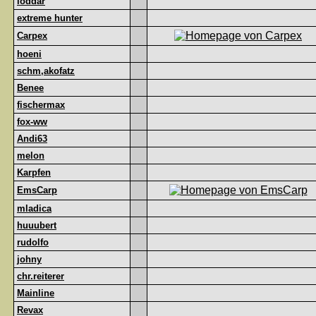
loddar
extreme hunter
Carpex
hoeni
schm,akofatz
Benee
fischermax
fox-ww
Andi63
melon
Karpfen
EmsCarp
mladica
huuubert
rudolfo
johny
chr.reiterer
Mainline
Revax