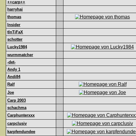
++carp++
harryhai
thomas
Insider
tInTiFaX
schotter
Lucky1984
wurmmatcher
-det-
Andy 1
Andi84
Ralf
Joe
Carp 2003
schachma
Carphunterxxx
carpclusiv
karpfendundee