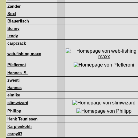
Zander
Soxl
Blauerfisch
Benny
lendy
carpcrack
web-fishing maxx
Pfefferoni
Hannes_S.
zwenti
Hannes
elmike
slimwizard
Philipp
Henk Teunissen
Karpfenköhli
carpy03