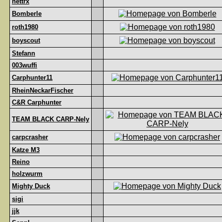
nettrx
Bomberle
roth1980
boyscout
Stefann
003wuffi
Carphunter11
RheinNeckarFischer
C&R Carphunter
TEAM BLACK CARP-Nely
carpcrasher
Katze M3
Reino
holzwurm
Mighty Duck
sigi
jjk