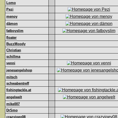
Lomo
Pezi
menoy
dämon
fatboyslim
floater
BuzzMoody
Christian
schillma
venni
jenesangelshop
mitsch
schwabentreff
fishingtackle.at
angelwelt
mike007
DrSmo
crazyjoey08