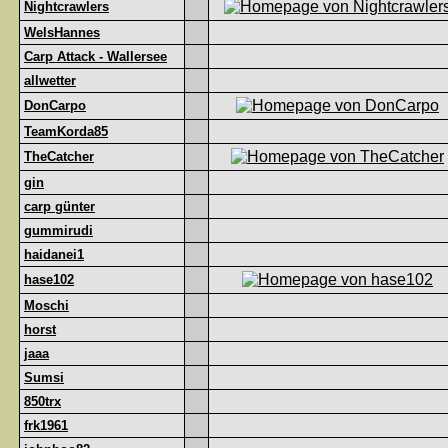
Nightcrawlers
WelsHannes
Carp Attack - Wallersee
allwetter
DonCarpo
TeamKorda85
TheCatcher
gin
carp günter
gummirudi
haidanei1
hase102
Moschi
horst
jaaa
Sumsi
850trx
frk1961