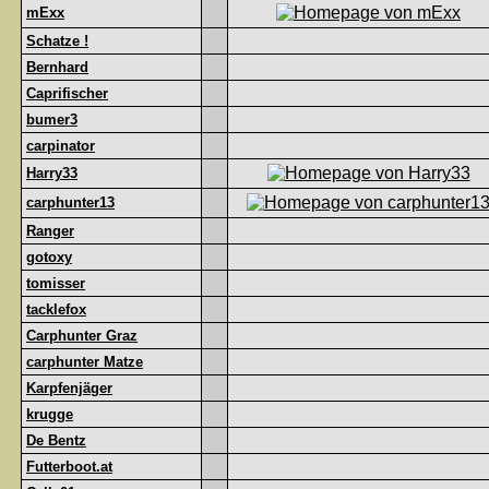
mExx
Schatze !
Bernhard
Caprifischer
bumer3
carpinator
Harry33
carphunter13
Ranger
gotoxy
tomisser
tacklefox
Carphunter Graz
carphunter Matze
Karpfenjäger
krugge
De Bentz
Futterboot.at