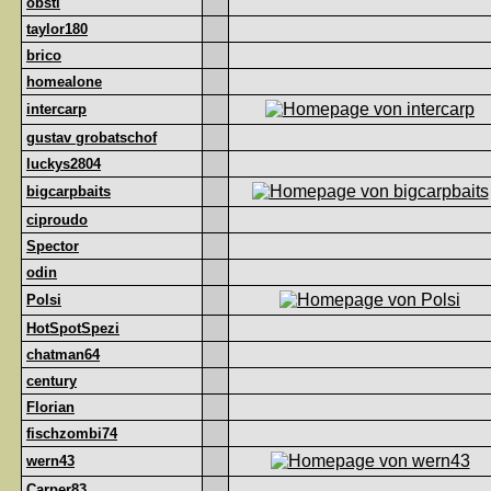
obsti
taylor180
brico
homealone
intercarp
gustav grobatschof
luckys2804
bigcarpbaits
ciproudo
Spector
odin
Polsi
HotSpotSpezi
chatman64
century
Florian
fischzombi74
wern43
Carper83