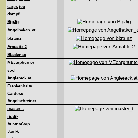
carps joe
dampfi
BigJig
Angelhaken_at
bkrainz
Armalite-2
Blackmax
MEcarphunter
sool
Anglereck.at
Frankenbaits
Cardoso
Angelschreiner
master_t
riddik
AustriaCarp
Jan R.