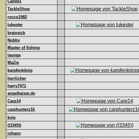
Calle01
TackleShop
rocco1982
lukester
brainsick
Nobby
Master of fishing
launga
MaZie
karpfenkönig
herrlicher
harry7471
angelkaiser.de
Carp14
carphunterz16
knie
((3345))
johann