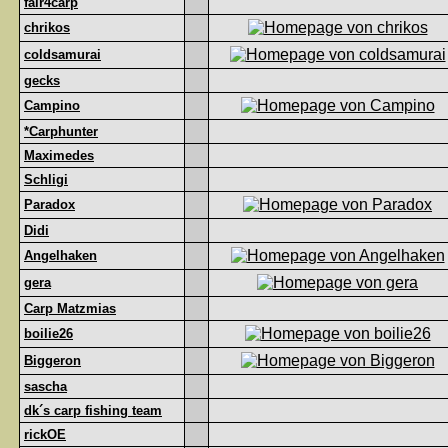
fair4carp
chrikos
coldsamurai
gecks
Campino
*Carphunter
Maximedes
Schligi
Paradox
Didi
Angelhaken
gera
Carp Matzmias
boilie26
Biggeron
sascha
dk´s carp fishing team
rickOE