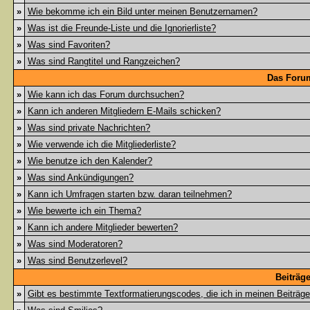
»
Wie bekomme ich ein Bild unter meinen Benutzernamen?
»
Was ist die Freunde-Liste und die Ignorierliste?
»
Was sind Favoriten?
»
Was sind Rangtitel und Rangzeichen?
Das Foru
»
Wie kann ich das Forum durchsuchen?
»
Kann ich anderen Mitgliedern E-Mails schicken?
»
Was sind private Nachrichten?
»
Wie verwende ich die Mitgliederliste?
»
Wie benutze ich den Kalender?
»
Was sind Ankündigungen?
»
Kann ich Umfragen starten bzw. daran teilnehmen?
»
Wie bewerte ich ein Thema?
»
Kann ich andere Mitglieder bewerten?
»
Was sind Moderatoren?
»
Was sind Benutzerlevel?
Beiträg
»
Gibt es bestimmte Textformatierungscodes, die ich in meinen Beiträg