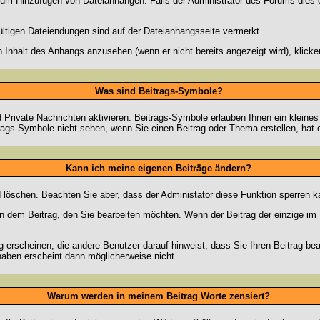
zum Hinzufügen von Dateianhängen. Falls der Administrator des Forums dies e
ültigen Dateiendungen sind auf der Dateianhangsseite vermerkt.
 Inhalt des Anhangs anzusehen (wenn er nicht bereits angezeigt wird), klick
Was sind Beitrags-Symbole?
Private Nachrichten aktivieren. Beitrags-Symbole erlauben Ihnen ein kleine
trags-Symbole nicht sehen, wenn Sie einen Beitrag oder Thema erstellen, hat d
Kann ich meine eigenen Beiträge ändern?
nd löschen. Beachten Sie aber, dass der Administator diese Funktion sperren 
in dem Beitrag, den Sie bearbeiten möchten. Wenn der Beitrag der einzige 
rscheinen, die andere Benutzer darauf hinweist, dass Sie Ihren Beitrag bea
haben erscheint dann möglicherweise nicht.
Warum werden in meinem Beitrag Worte zensiert?