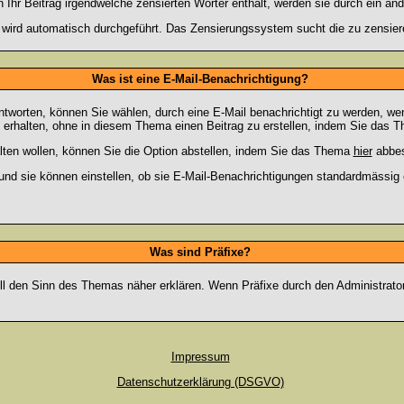
hr Beitrag irgendwelche zensierten Wörter enthält, werden sie durch ein and
n wird automatisch durchgeführt. Das Zensierungssystem sucht die zu zensier
Was ist eine E-Mail-Benachrichtigung?
worten, können Sie wählen, durch eine E-Mail benachrichtigt zu werden, we
erhalten, ohne in diesem Thema einen Beitrag zu erstellen, indem Sie das Th
ten wollen, können Sie die Option abstellen, indem Sie das Thema
hier
abbes
und sie können einstellen, ob sie E-Mail-Benachrichtigungen standardmässi
Was sind Präfixe?
oll den Sinn des Themas näher erklären. Wenn Präfixe durch den Administrato
Impressum
Datenschutzerklärung (DSGVO)