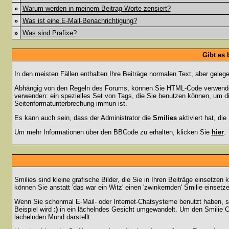
»
Warum werden in meinem Beitrag Worte zensiert?
»
Was ist eine E-Mail-Benachrichtigung?
»
Was sind Präfixe?
Gibt es
In den meisten Fällen enthalten Ihre Beiträge normalen Text, aber geleg
Abhängig von den Regeln des Forums, können Sie HTML-Code verwenden,
verwenden: ein spezielles Set von Tags, die Sie benutzen können, um di
Seitenformatunterbrechung immun ist.
Es kann auch sein, dass der Administrator die
Smilies
aktiviert hat, di
Um mehr Informationen über den BBCode zu erhalten, klicken Sie
hier
.
Smilies sind kleine grafische Bilder, die Sie in Ihren Beiträge einsetz
können Sie anstatt 'das war ein Witz' einen 'zwinkernden' Smilie einsetze
Wenn Sie schonmal E-Mail- oder Internet-Chatsysteme benutzt haben, s
Beispiel wird
:)
in ein lächelndes Gesicht umgewandelt. Um den Smilie C
lächelnden Mund darstellt.