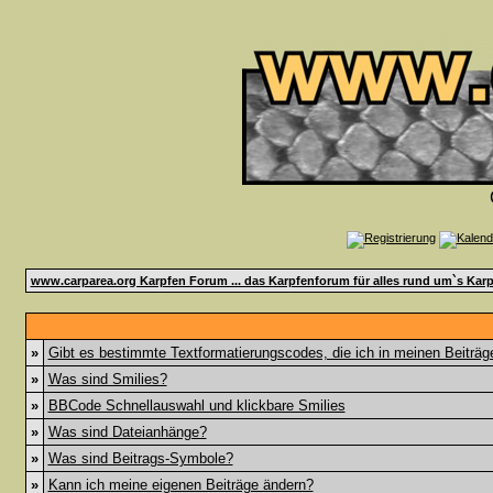
www.carparea.org Karpfen Forum ... das Karpfenforum für alles rund um`s Karp
»
Gibt es bestimmte Textformatierungscodes, die ich in meinen Beiträ
»
Was sind Smilies?
»
BBCode Schnellauswahl und klickbare Smilies
»
Was sind Dateianhänge?
»
Was sind Beitrags-Symbole?
»
Kann ich meine eigenen Beiträge ändern?