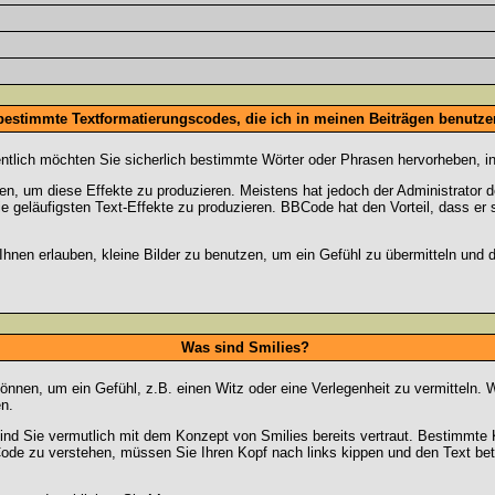
 bestimmte Textformatierungscodes, die ich in meinen Beiträgen benutz
entlich möchten Sie sicherlich bestimmte Wörter oder Phrasen hervorheben, in
 um diese Effekte zu produzieren. Meistens hat jedoch der Administrator
e geläufigsten Text-Effekte zu produzieren. BBCode hat den Vorteil, dass er 
e Ihnen erlauben, kleine Bilder zu benutzen, um ein Gefühl zu übermitteln und
Was sind Smilies?
en können, um ein Gefühl, z.B. einen Witz oder eine Verlegenheit zu vermittel
n.
ind Sie vermutlich mit dem Konzept von Smilies bereits vertraut. Bestimmt
ode zu verstehen, müssen Sie Ihren Kopf nach links kippen und den Text be