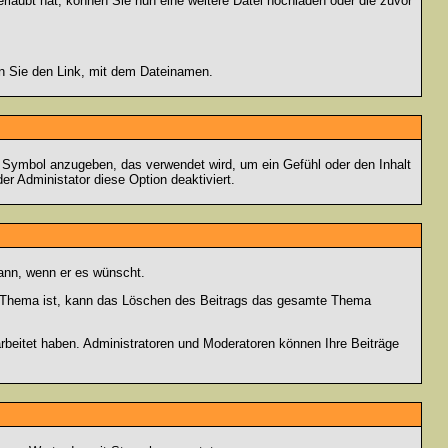
rlaubt hat, können Sie nun eine weitere Datei hochladen oder die zuvor
en Sie den Link, mit dem Dateinamen.
s Symbol anzugeben, das verwendet wird, um ein Gefühl oder den Inhalt
er Administator diese Option deaktiviert.
kann, wenn er es wünscht.
im Thema ist, kann das Löschen des Beitrags das gesamte Thema
rbeitet haben. Administratoren und Moderatoren können Ihre Beiträge