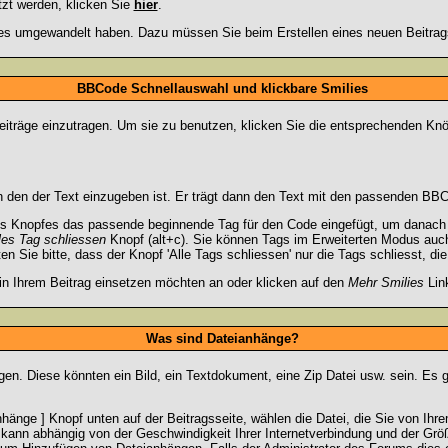
tzt werden, klicken Sie
hier
.
lies umgewandelt haben. Dazu müssen Sie beim Erstellen eines neuen Beitrags
BBCode Schnellauswahl und klickbare Smilies
Beiträge einzutragen. Um sie zu benutzen, klicken Sie die entsprechenden Knö
 den der Text einzugeben ist. Er trägt dann den Text mit den passenden BBCo
s Knopfes das passende beginnende Tag für den Code eingefügt, um danach d
les Tag schliessen
Knopf (alt+c). Sie können Tags im Erweiterten Modus auc
 Sie bitte, dass der Knopf 'Alle Tags schliessen' nur die Tags schliesst, di
 in Ihrem Beitrag einsetzen möchten an oder klicken auf den
Mehr Smilies
Link
Was sind Dateianhänge?
gen. Diese könnten ein Bild, ein Textdokument, eine Zip Datei usw. sein. Es 
änge ] Knopf unten auf der Beitragsseite, wählen die Datei, die Sie von Ihrem
kann abhängig von der Geschwindigkeit Ihrer Internetverbindung und der Gr