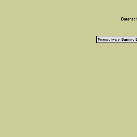
Datensc
Forensoftware:
Burning B