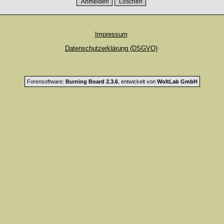
Impressum
Datenschutzerklärung (DSGVO)
Forensoftware:
Burning Board 2.3.6
, entwickelt von
WoltLab GmbH