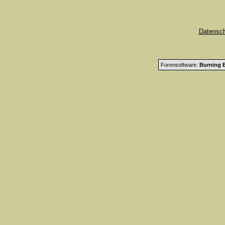
Datensc
Forensoftware:
Burning B