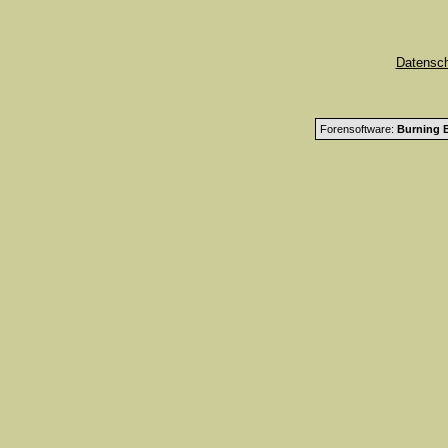
Datensc
Forensoftware:
Burning B