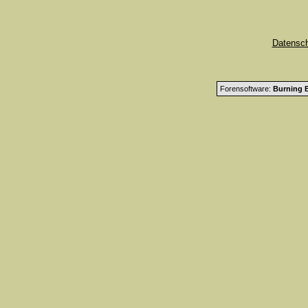
Datensc
Forensoftware:
Burning B