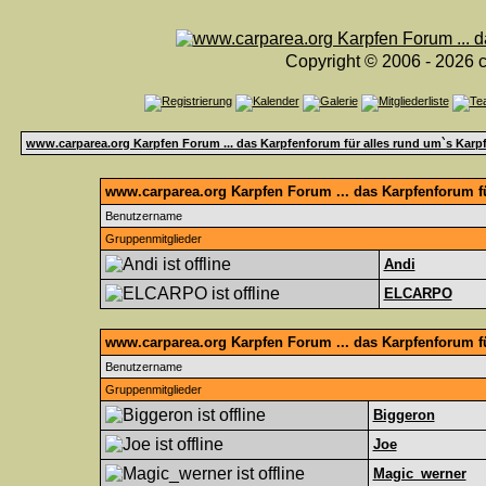
Copyright © 2006 - 2026 c
www.carparea.org Karpfen Forum ... das Karpfenforum für alles rund um`s Karp
www.carparea.org Karpfen Forum ... das Karpfenforum fü
Benutzername
Gruppenmitglieder
Andi
ELCARPO
www.carparea.org Karpfen Forum ... das Karpfenforum f
Benutzername
Gruppenmitglieder
Biggeron
Joe
Magic_werner