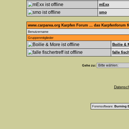
mExx
smo
www.carparea.org Karpfen Forum ... das Karpfenforum 
Benutzername
Gruppenmitglieder
Boilie & 
falle fisc
Gehe zu:
Datensc
Forensoftware:
Burning B