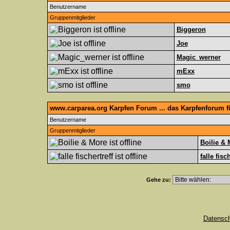
Benutzername
Gruppenmitglieder
Biggeron
Joe
Magic_werner
mExx
smo
www.carparea.org Karpfen Forum ... das Karpfenforum 
Benutzername
Gruppenmitglieder
Boilie & 
falle fisc
Gehe zu:
Datensc