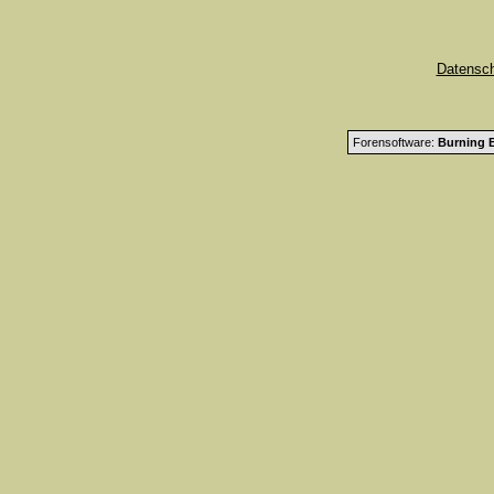
Datensc
Forensoftware:
Burning B