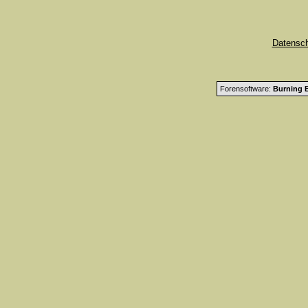
Datensc
Forensoftware:
Burning B