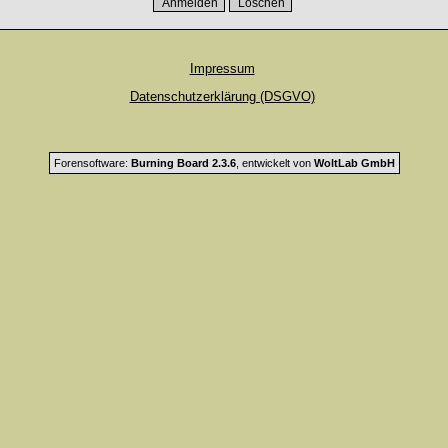
Impressum
Datenschutzerklärung (DSGVO)
Forensoftware:
Burning Board 2.3.6
, entwickelt von
WoltLab GmbH