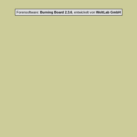
Forensoftware:
Burning Board 2.3.6
, entwickelt von
WoltLab GmbH