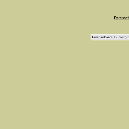
Datensc
Forensoftware:
Burning B