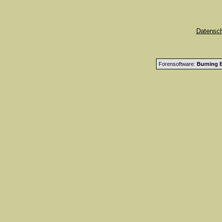
Datensc
Forensoftware:
Burning B