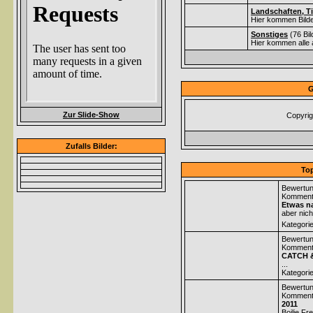
Landschaften, Ti
Hier kommen Bilde
Sonstiges
(76 Bi
Hier kommen alle 
G
Zur Slide-Show
Copyrig
Zufalls Bilder:
Top
Bewertun
Komment
Etwas na
aber nich
Kategori
Bewertun
Komment
CATCH 
...
Kategori
Bewertun
Komment
2011
Boilie Fr