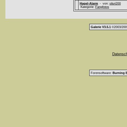
Hagel-Alarm
- von:
siluri200
Kategorie:
Fangfotos
Galerie V3.5.1
©2003/200
Datensc
Forensoftware:
Burning B