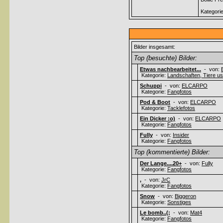
Kategori
Bilder insgesamt:
Top (besuchte) Bilder:
Etwas nachbearbeitet...
- von:
Kategorie:
Landschaften, Tiere usw
Schuppi
- von:
ELCARPO
Kategorie:
Fangfotos
Pod & Boot
- von:
ELCARPO
Kategorie:
Tacklefotos
Ein Dicker :o)
- von:
ELCARPO
Kategorie:
Fangfotos
Fully
- von:
Insider
Kategorie:
Fangfotos
Top (kommentierte) Bilder:
Der Lange....20+
- von:
Fully
Kategorie:
Fangfotos
,
- von:
JrC
Kategorie:
Fangfotos
Snow
- von:
Biggeron
Kategorie:
Sonstiges
Le bomb..(;
- von:
Mat4
Kategorie:
Fangfotos