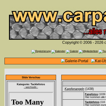
Copyright © 2006 - 2026 c
Slide Vorschau
Kategorie: Tacklefotos
- wechseln -
Karpfenangeln
(1438)
Fangfotos
(1039 
Hier kommen alle 
Tacklefotos
(116 
Hier kommen eure