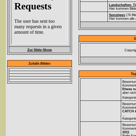
Landschaften, Ti
Hier kommen Bilde
Sonstiges
(76 Bi
Hier kommen alle 
G
Zur Slide-Show
Copyrig
Zufalls Bilder:
Top
Bewertun
Komment
Etwas na
aber nich
Kategori
Bewertun
Komment
CATCH 
...
Kategori
Bewertun
Komment
2011
Boilie Fr