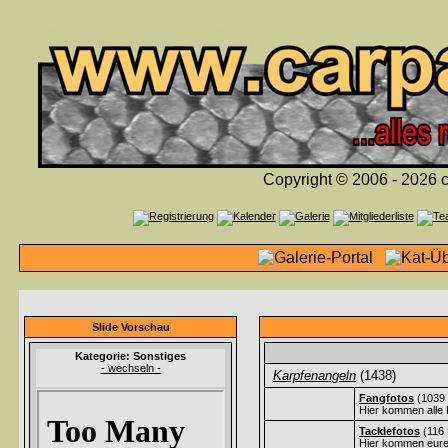
Copyright © 2006 - 2026 c
Slide Vorschau
Kategorie: Sonstiges
- wechseln -
Karpfenangeln
(1438)
Fangfotos
(1039 
Hier kommen alle 
Tacklefotos
(116 
Hier kommen eure