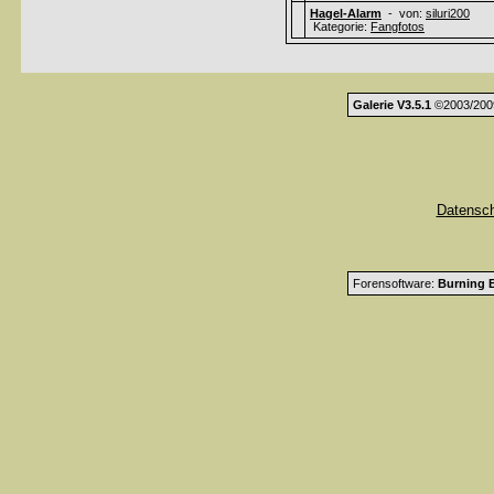
Hagel-Alarm
- von:
siluri200
Kategorie:
Fangfotos
Galerie V3.5.1
©2003/200
Datensc
Forensoftware:
Burning B